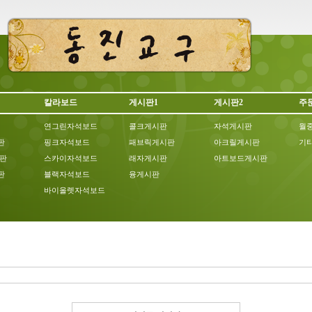
칼라보드
게시판1
게시판2
주
연그린자석보드
콜크게시판
자석게시판
월
판
핑크자석보드
패브릭게시판
아크릴게시판
기타
칠판
스카이자석보드
래자게시판
아트보드게시판
판
블랙자석보드
융게시판
바이올렛자석보드