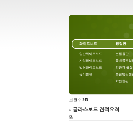
화이트보드
청칠판
일반화이트보드
분필칠판
자석화이트보드
물백묵펜칠
법랑화이트보드
친환경 물
유리칠판
분필법랑칠
학원칠판
글 수
245
글라스보드 견적요척