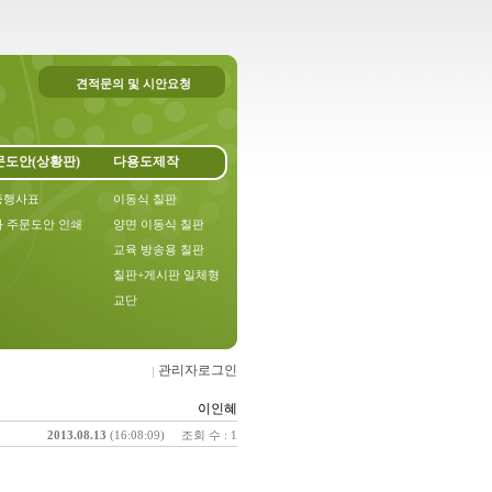
견적문의 및 시안요청
문도안(상황판)
다용도제작
중행사표
이동식 칠판
 주문도안 인쇄
양면 이동식 칠판
교육 방송용 칠판
칠판+게시판 일체형
교단
관리자로그인
이인혜
2013.08.13
(16:08:09)
조회 수 : 1