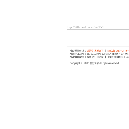
http://78board.co.kr/xe/1595