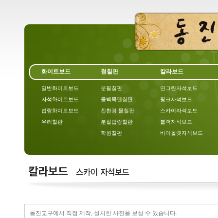
화이트보드
청칠판
칼라보드
일반화이트보드
분필칠판
연그린자석보드
자석화이트보드
물백묵펜칠판
핑크자석보드
법랑화이트보드
친환경 물칠판
스카이자석보드
유리칠판
분필법랑칠판
블랙자석보드
학원칠판
바이올렛자석보드
동진교구에서 직접 제작, 설치한 사진을 보실 수 있습니다.