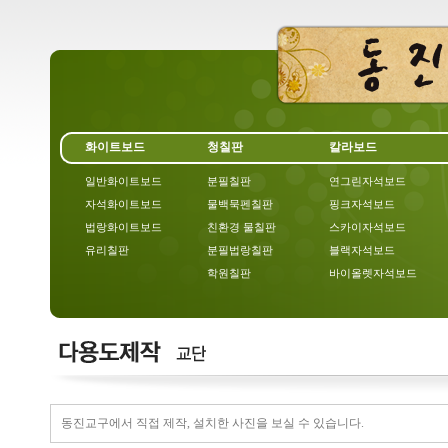
화이트보드
청칠판
칼라보드
일반화이트보드
분필칠판
연그린자석보드
자석화이트보드
물백묵펜칠판
핑크자석보드
법랑화이트보드
친환경 물칠판
스카이자석보드
유리칠판
분필법랑칠판
블랙자석보드
학원칠판
바이올렛자석보드
동진교구에서 직접 제작, 설치한 사진을 보실 수 있습니다.