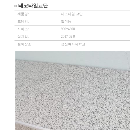
테코타일교단
제품명:
테코타일 교단
프레임:
알미늄
사이즈:
900*4800
설치일:
2017 02 9
설치장소:
성신여자대학교